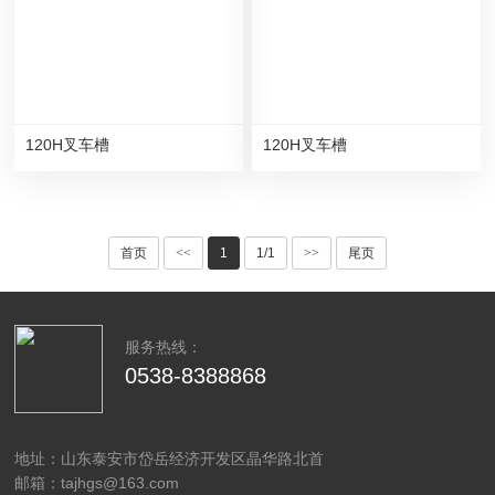
120H叉车槽
120H叉车槽
首页
<<
1
1/1
>>
尾页
服务热线：
0538-8388868
地址：山东泰安市岱岳经济开发区晶华路北首
邮箱：tajhgs@163.com